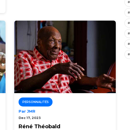
#
#
#
#
#
#
PERSONNALITÉS
Par JMR
Dec 17, 2023
e
Réné Théobald