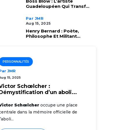
Boss Blow : L’artiste
Guadeloupéen Qui Transf...
Par JMR
Aug 15, 2025
Henry Bernard : Poète,
Philosophe Et Militant...
PERSONNALITÉS
Par JMR
Aug 15, 2025
Victor Schœlcher :
Démystification d’un aboli...
Victor Schœlcher
occupe une place
centrale dans la mémoire officielle de
l’aboli...