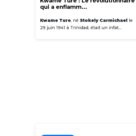
Kwame Ture : Le révolutionnaire
qui a enflamm...
Kwame Ture
, né
Stokely Carmichael
le
29 juin 1941 à Trinidad, était un infat...