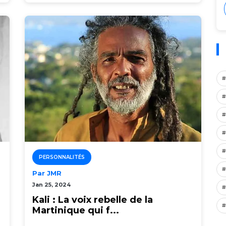
#
#
#
#
#
PERSONNALITÉS
#
Par JMR
Jan 25, 2024
#
Kali : La voix rebelle de la
#
Martinique qui f...