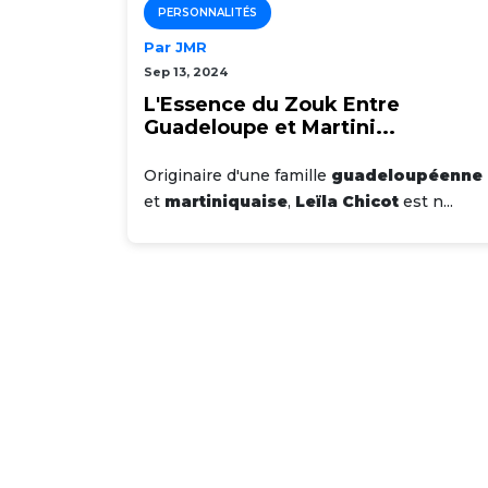
PERSONNALITÉS
Par JMR
Sep 13, 2024
L'Essence du Zouk Entre
Guadeloupe et Martini...
Originaire d'une famille
guadeloupéenne
et
martiniquaise
,
Leïla Chicot
est n...